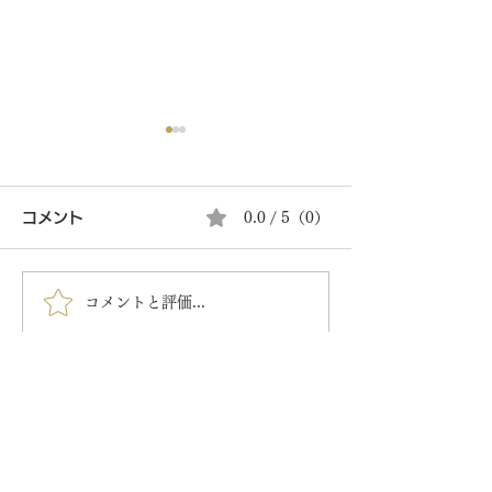
コメント
0.0 / 5（0）
夏の涼菓はじめ
コメントと評価...
餅のどら焼き（ずんだ）
5/25店頭販売開始
​本店住所