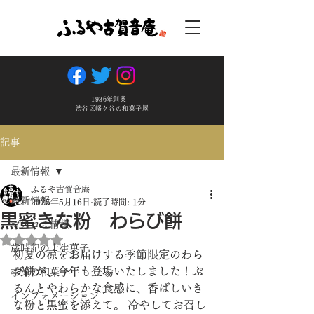
1936年創業
渋谷区幡ケ谷の和菓子屋
記事
最新情報
ふるや古賀音庵
最新情報
2025年5月16日
読了時間: 1分
黒蜜きな粉 わらび餅
マスコミ情報
5つ星のうちNaNと評価されています。
歳時記の上生菓子
初夏の涼をお届けする季節限定のわら
び餅が、今年も登場いたしました！ぷ
季節の和菓子
るんとやわらかな食感に、香ばしいき
インフォメーション
な粉と黒蜜を添えて。 冷やしてお召し