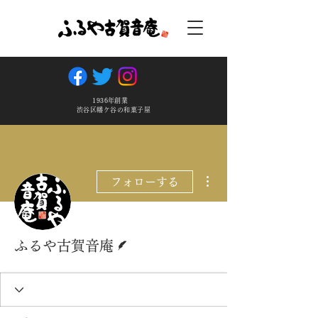
1936年創業
渋谷区幡ケ谷の和菓子屋
その他
フォローする
脚本
ふるや古賀音庵