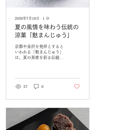
公式サイト「取次店情報」
からご確認いただけます。
👉
2026年7月18日
∙
1
分
https://www.koganean.co.jp/agency
夏の風情を味わう伝統の
涼菓「麩まんじゅう」
京都や金沢を発祥とすると
いわれる「麩まんじゅう」
は、夏の茶席を彩る伝統的
な涼菓です。 ふるや古賀音
庵では、青海苔がほのかに
香るもちもちの生麩で、上
品な甘さのこし餡を包み、
一つひとつ丁寧に仕上げま
57
0
した。冷やしていただく
と、生麩ならではのなめら
かな食感と、涼やかなのど
越しがより一層引き立ちま
す。 希少な原材料を使用し
ているため、幡ヶ谷本店限
定・数量限定でのご用意と
なります。夏ならではの趣