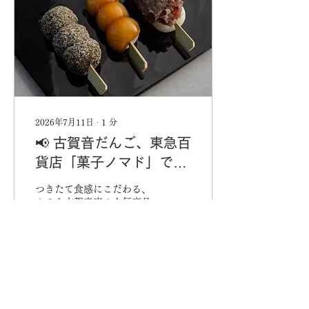
ある味わいを、この機会に
ぜひお楽しみください。 販
売開始：7月20日（日）販
売店舗：幡ヶ谷本店限定
2026年7月11日
∙
1
分
📢 古賀音だんご、東急百
貨店「菓子ノマド」での
お取り扱い開始（速報）
つきたて食感にこだわる、
ふるや古賀音庵の人気商品
「古賀音だんご」が、東急
百貨店「菓子ノマド」（諸
国銘菓）にてお買い求めい
ただけるようになります。
店舗ごとに販売日が異なり
ますので、まずは直近の販
90
0
売スケジュールをご案内い
たします。 【7月の販売