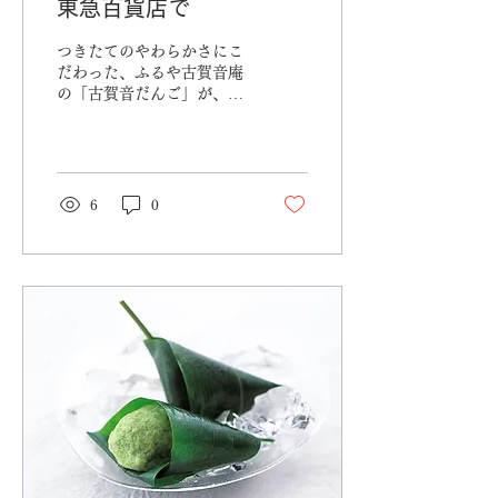
東急百貨店で
つきたてのやわらかさにこ
だわった、ふるや古賀音庵
の「古賀音だんご」が、8
月も「菓子ノマド」（諸国
銘菓）に登場します。 【8
月の販売日】 8月10日
（月）｜日吉店・武蔵小杉
店 8月11日（火）｜吉祥寺
6
0
店 8月12日（水）｜たまプ
ラーザ店・青葉台店 【販売
対象商品】 ⚫︎日吉店・吉祥
寺店 古賀音だんご 3本入
（黒胡麻和三盆／みたらし
／大納言） 餅のどら焼き
（プレーン） ⚫︎武蔵小杉店
古賀音だんご 3本入（み
たらし） 餅のどら焼き
（プレーン） ⚫︎たまプラー
ザ店・青葉台店 古賀音だ
んご 3本入（黒胡麻和三盆
／みたらし／大納言） その
他の取扱店舗・販売日は、