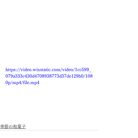
https://video.wixstatic.com/video/1cc599_
079a333c430d4708938773d37de129b0/108
0p/mp4/file.mp4
季節の和菓子