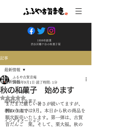
1936年創業
渋谷区幡ケ谷の和菓子屋
記事
最新情報
ふるや古賀音庵
最新情報
2023年9月1日
読了時間: 1分
秋の和菓子 始めます
マスコミ情報
5つ星のうちNaNと評価されています。
歳時記の上生菓子
まだまだ厳しい暑さが続いてますが、
暦のうえでは9月。本日から秋の商品を
季節の和菓子
順次販売いたします。第一弾は、古賀
インフォメーション
音だんご　栗。そして、栗大福。秋の