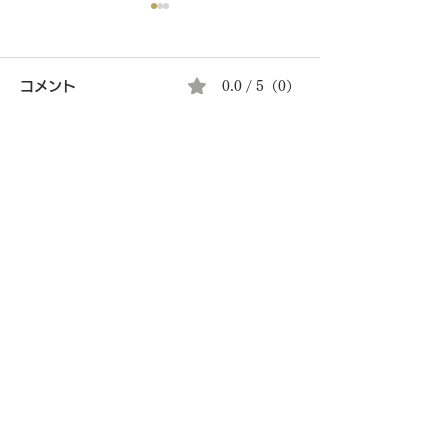
コメント
0.0 / 5（0）
夏の涼菓はじめ
コメントと評価...
餅のどら焼き（ずんだ）
5/25店頭販売開始
​本店住所
東京都渋
谷
区
幡ヶ谷3-2-4
営
業時間