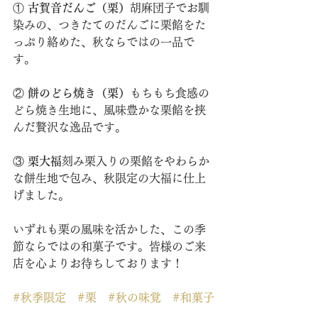
① 
古賀音だんご（栗）
胡麻団子でお馴
染みの、つきたてのだんごに栗餡をた
っぷり絡めた、秋ならではの一品で
す。
② 
餅のどら焼き（栗）
もちもち食感の
どら焼き生地に、風味豊かな栗餡を挟
んだ贅沢な逸品です。
③ 
栗大福
刻み栗入りの栗餡をやわらか
な餅生地で包み、秋限定の大福に仕上
げました。
いずれも栗の風味を活かした、この季
節ならではの和菓子です。皆様のご来
店を心よりお待ちしております！
#秋季限定
#栗
#秋の味覚
#和菓子