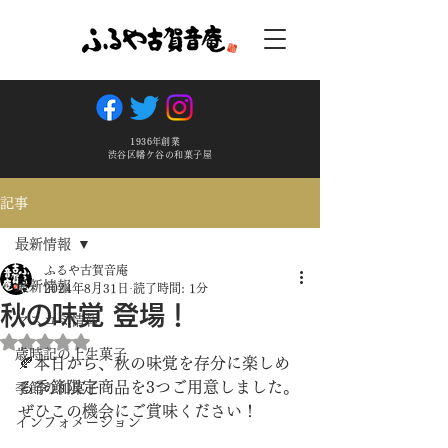
1936年創業
渋谷区幡ケ谷の和菓子屋
記事
最新情報
ふるや古賀音庵
最新情報
2024年8月31日
読了時間: 1分
秋の味覚 登場！
マスコミ情報
5つ星のうちNaNと評価されています。
歳時記の上生菓子
🍂本日から、秋の味覚を存分に楽しめ
る季節限定商品を3つご用意しました。
季節の和菓子
ぜひこの機会にご賞味ください！
インフォメーション