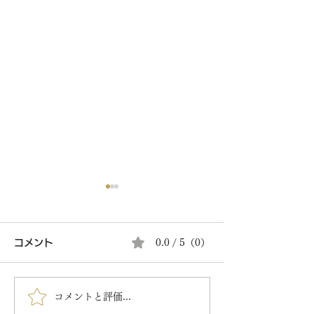
コメント
0.0 / 5（0）
夏の涼菓はじめ
コメントと評価...
餅のどら焼き（ずんだ）