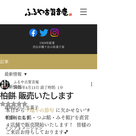
1936年創業
渋谷区幡ケ谷の和菓子屋
記事
最新情報
ふるや古賀音庵
最新情報
2023年4月13日
読了時間: 1分
柏餅 販売いたします
マスコミ情報
5つ星のうちNaNと評価されています。
歳時記の上生菓子
本日から 
#端午の節句
 に欠かせない”#
柏餅(こし餡・つぶ餡・みそ餡)”を直営
季節の和菓子
４店舗で販売開始いたします！  皆様の
インフォメーション
ご来店お待ちしております💕