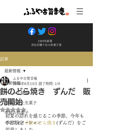
1936年創業
渋谷区幡ケ谷の和菓子屋
記事
最新情報
ふるや古賀音庵
最新情報
2025年6月13日
読了時間: 1分
餅のどら焼き ずんだ 販
マスコミ情報
売開始
歳時記の上生菓子
5つ星のうちNaNと評価されています。
季節の和菓子
初夏の訪れを感じるこの季節、今年も
インフォメーション
季節限定 
#餅のどら焼き
(ずんだ）をご
用意しました。