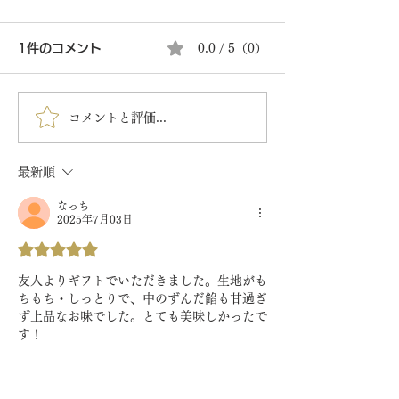
1件のコメント
0.0 / 5（0）
夏の涼菓はじめ
コメントと評価...
餅のどら焼き（ずんだ）
5/25店頭販売開始
最新順
なっち
2025年7月03日
5つ星のうち5と評価されています。
友人よりギフトでいただきました。生地がも
ちもち・しっとりで、中のずんだ餡も甘過ぎ
ず上品なお味でした。とても美味しかったで
す！
いいね！
返信