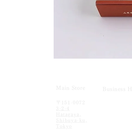
Main Store​
Business H
〒151-0072
We're open e
3-2-4
from 9 to 18.
Hatagaya,
*except Janua
Shibuya-ku,
Tokyo