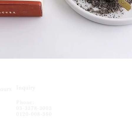
Inquiry
ours​
Phone:
very day
03-3378-3003
0120-008-360
ry 1st
You can also contact us via the