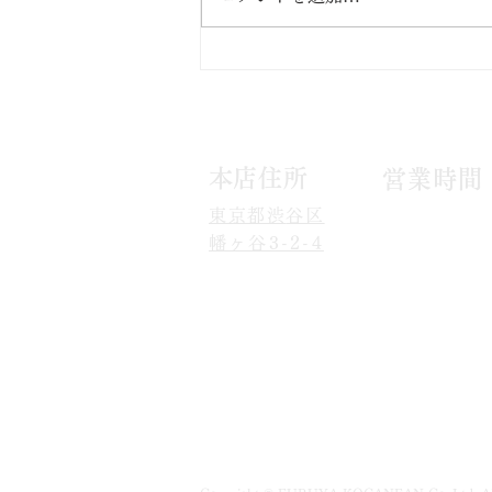
まオンライン販売中🌼
​本店住所
営
業時間
東京都渋
谷
区
09
:00
～
17:00
幡ヶ谷3-2-4
1月1日以外無休