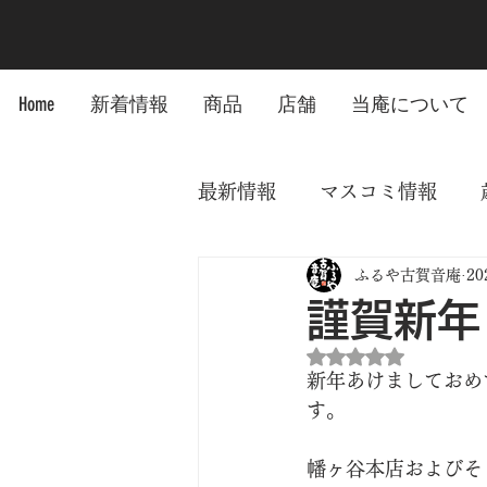
Home
新着情報
商品
店舗
当庵について
最新情報
マスコミ情報
ふるや古賀音庵
2
謹賀新年
5つ星のうちNaN
新年あけましておめ
す。
幡ヶ谷本店およびそ