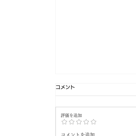
コメント
評価を追加
コメントを追加…
🌼母の日限定ギフト、ただい