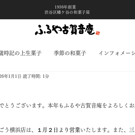
1936年創業
渋谷区幡ケ谷の和菓子屋
歳時記の上生菓子
季節の和菓子
インフォメー
026年1月1日
読了時間: 1分
と評価されています。
でとうございます。本年もふるや古賀音庵をよろしくお
ごう横浜店は、
１月２日より営業
いたします。また、
三