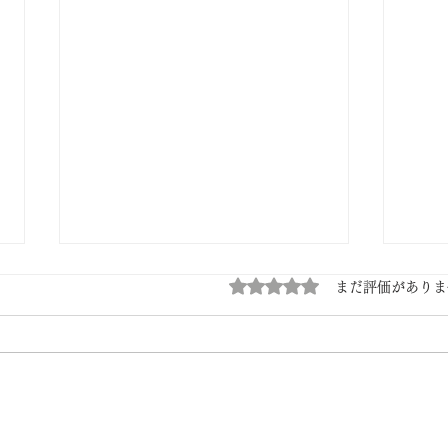
5つ星のうち0と評価され
まだ評価がありま
価格
餅のどら焼き（ずんだ）オン