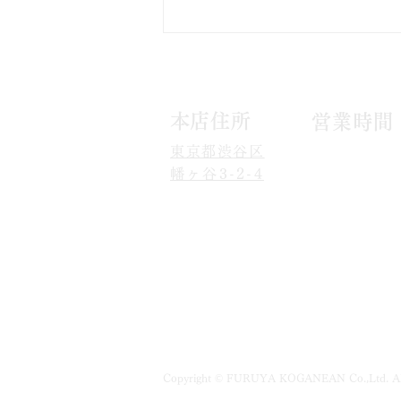
子
​本店住所
営
業時間
東京都渋
谷
区
09
:00
～
17:00
幡ヶ谷3-2-4
1月1日以外無休
Copyright © FURUYA KOGANEAN Co.,Ltd. All 