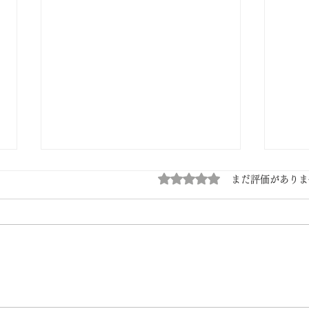
5つ星のうち0と評価され
まだ評価がありま
端午の節句を彩る 上生菓子
一つ