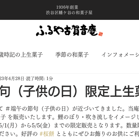
1936年創業
渋谷区幡ケ谷の和菓子屋
歳時記の上生菓子
季節の和菓子
インフォメー
023年4月28日
読了時間: 1分
句（子供の日）限定上生
と評価されています。
て ＃端午の節句（子供の日）が近づいてきました。当
菓子 を販売いたします。鯉のぼり・吹き流しをイメージ
/1(月）から5/5(金）までの限定販売となります。数
ださい。好評の 
#桜餅
 とともにぜひお飾りのお供にご