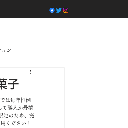
ション
菓子
庵では毎年恒例
して職人が丹精
量限定のため、完
利用ください！