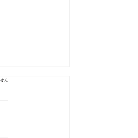
ています。
せん
ひとつ、味わいの個性を