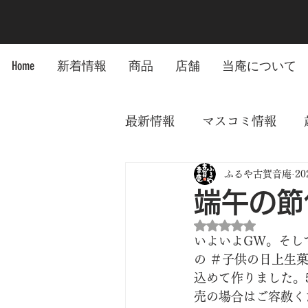
Home
新着情報
商品
店舗
当庵について
最新情報
マスコミ情報
ふるや古賀音庵
2
端午の節
5つ星のうちNaN
いよいよGW。そし
の ＃子供の日上生
込めて作りました。5
売の場合はご容赦く