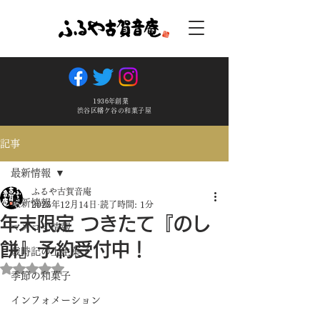
1936年創業
渋谷区幡ケ谷の和菓子屋
記事
最新情報
ふるや古賀音庵
最新情報
2025年12月14日
読了時間: 1分
年末限定 つきたて『のし
マスコミ情報
餅』予約受付中！
歳時記の上生菓子
5つ星のうちNaNと評価されています。
季節の和菓子
インフォメーション