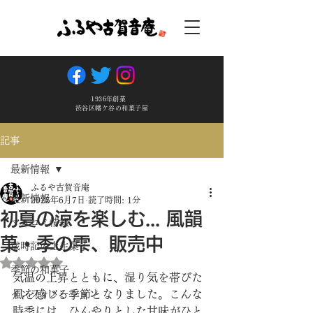
1936年創業
渋谷区幡ケ谷の和菓子屋
記事
最新情報
ふるや古賀音庵
最新情報
2025年6月7日
読了時間: 1分
初夏の涼を楽しむ... 風韻
マスコミ情報
菓・季の雫、販売中
歳時記の上生菓子
5つ星のうちNaNと評価されています。
季節の和菓子
気温の上昇とともに、湿り気を帯びた
インフォメーション
風を感じる季節となりました。こんな
時季には、ひんやりとした甘味がひと