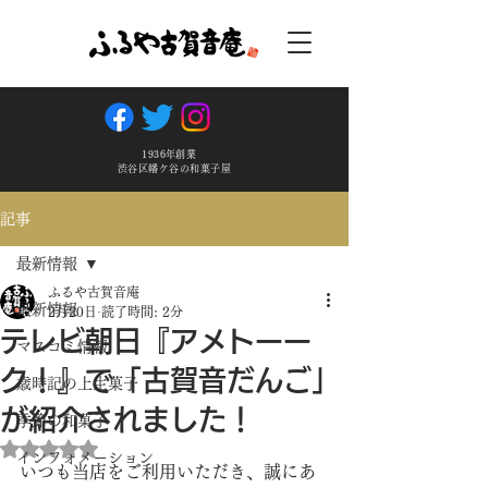
1936年創業
渋谷区幡ケ谷の和菓子屋
記事
最新情報
ふるや古賀音庵
最新情報
2月20日
読了時間: 2分
テレビ朝日『アメトーー
マスコミ情報
ク！』で「古賀音だんご」
歳時記の上生菓子
が紹介されました！
季節の和菓子
5つ星のうちNaNと評価されています。
インフォメーション
いつも当店をご利用いただき、誠にあ