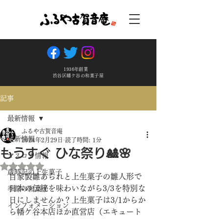
1936年創業
渋谷区幡ケ谷の和菓子屋
記事
最新情報
ふるや古賀音庵
最新情報
2024年2月29日
読了時間: 1分
もうすぐ ひな祭り🎎🌸
マスコミ情報
5つ星のうちNaNと評価されています。
歳時記の上生菓子
自家製雛あられと上生菓子の雛人形で
日本の伝統を味わいながら3/3を特別な
季節の和菓子
日にしませんか？上生菓子は3/1からか
インフォメーション
ら幡ケ谷本店ほか直営店（エキュート